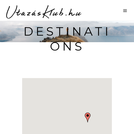
MAP WITH
DESTINATI
ONS