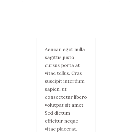
Aenean eget nulla
sagittis justo
cursus porta at
vitae tellus. Cras
suscipit interdum
sapien, ut
psum
Morbi ali
consectetur libero
 amet,
tempus t
volutpat sit amet.
etur
Nunc vit
Sed dictum
 elit.
mauris. 
efficitur neque
 sem
sollicitud
vitae placerat.