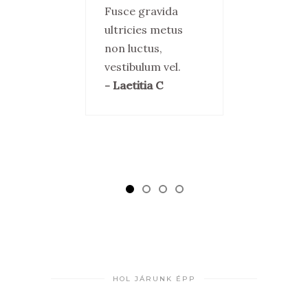
acinia
dui, moles
Fusce gravida
,
congue m
ultricies metus
um lorem,
ultricies 
non luctus,
um mattis.
pharetra, 
vestibulum vel.
molestie
- Laetitia C
mgravida
– Sara &
HOL JÁRUNK ÉPP