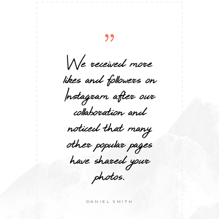
We received more
likes and followers on
Instagram after our
collaboration and
noticed that many
other popular pages
have shared your
photos.
DANIEL SMITH